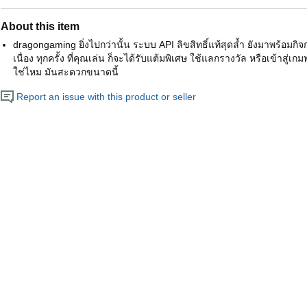
About this item
dragongaming ยิ่งไปกว่านั้น ระบบ API ลิขสิทธิ์แท้สุดล้ำ ยังมาพร้อมกิจ
เนื่อง ทุกครั้ง ที่คุณเล่น ก็จะได้รับแต้มพิเศษ ใช้แลกรางวัล หรือเข้าสู่เกม
ใช่ไหม มันสะดวกขนาดนี้
Report an issue with this product or seller