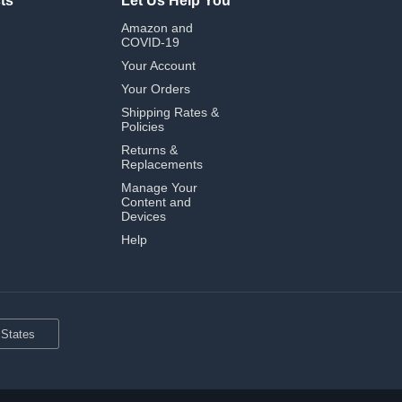
ts
Let Us Help You
Amazon and
COVID-19
Your Account
Your Orders
Shipping Rates &
Policies
Returns &
Replacements
Manage Your
Content and
Devices
Help
 States