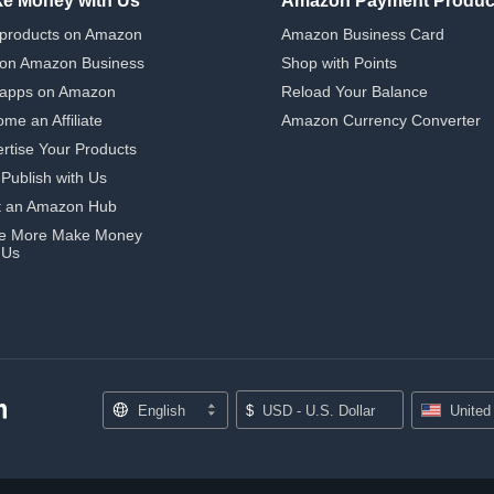
e Money with Us
Amazon Payment Produc
 products on Amazon
Amazon Business Card
 on Amazon Business
Shop with Points
 apps on Amazon
Reload Your Balance
me an Affiliate
Amazon Currency Converter
rtise Your Products
-Publish with Us
t an Amazon Hub
e More Make Money
 Us
English
$
USD - U.S. Dollar
United