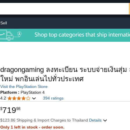
Sell
dragongaming ลงทะเบียน ระบบจ่ายเงินสุ่ม
ใหม่ พกอินเล่นไปทั่วประเทศ
Visit the PlayStation Store
Platform :
PlayStation 4
4.2
394 ratings
719
$
98
$123.86 Shipping & Import Charges to Thailand
Details
Only 1 left in stock - order soon.