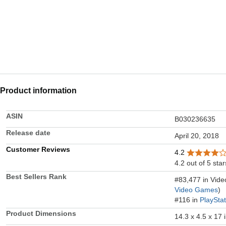
Product information
ASIN
B030236635
Release date
April 20, 2018
Customer Reviews
4.2
4.2 out of 5 star
Best Sellers Rank
#83,477 in Vid
Video Games
)
#116 in
PlaySta
Product Dimensions
14.3 x 4.5 x 17