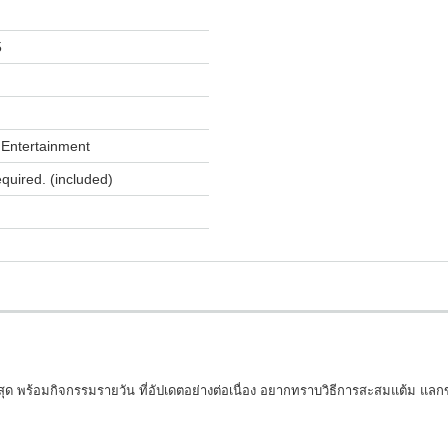
5
Entertainment
equired. (included)
าพสูงสุด พร้อมกิจกรรมรายวัน ที่อัปเดตอย่างต่อเนื่อง อยากทราบวิธีการสะสมแต้ม แ