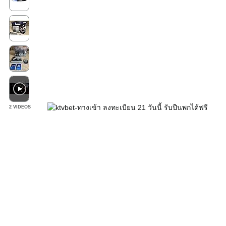
2 VIDEOS