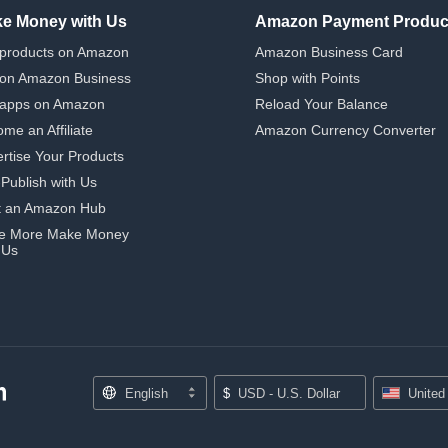
e Money with Us
Amazon Payment Produc
 products on Amazon
Amazon Business Card
 on Amazon Business
Shop with Points
 apps on Amazon
Reload Your Balance
me an Affiliate
Amazon Currency Converter
rtise Your Products
-Publish with Us
t an Amazon Hub
e More Make Money
 Us
English
$
USD - U.S. Dollar
United