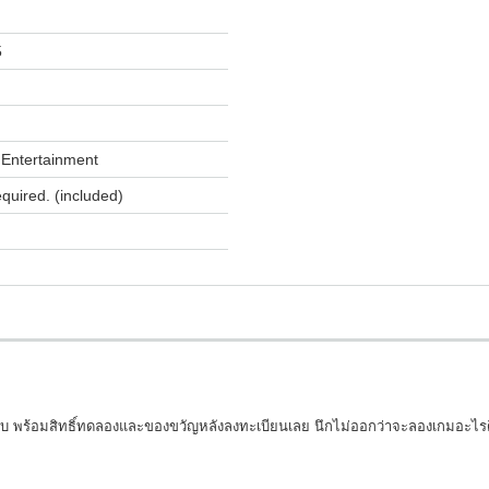
5
Entertainment
equired. (included)
 พร้อมสิทธิ์ทดลองและของขวัญหลังลงทะเบียนเลย นึกไม่ออกว่าจะลองเกมอะไรดี สิ่งที่