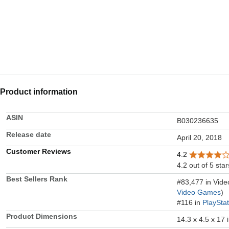
Product information
ASIN
B030236635
Release date
April 20, 2018
Customer Reviews
4.2
4.2 out of 5 star
Best Sellers Rank
#83,477 in Vid
Video Games
)
#116 in
PlaySta
Product Dimensions
14.3 x 4.5 x 17