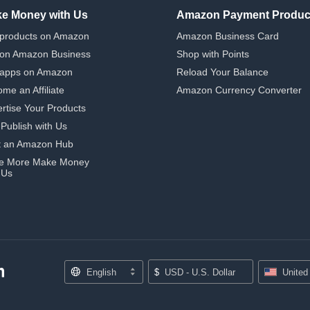
e Money with Us
Amazon Payment Produc
 products on Amazon
Amazon Business Card
 on Amazon Business
Shop with Points
 apps on Amazon
Reload Your Balance
me an Affiliate
Amazon Currency Converter
rtise Your Products
-Publish with Us
t an Amazon Hub
e More Make Money
 Us
English
$
USD - U.S. Dollar
United