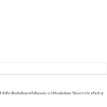
น่าตื่นเต้นคือทุกครั้งที่คุณเล่น จะได้รับแต้มพิเศษ ใช้แลกรางวัล หรือเข้าสู่