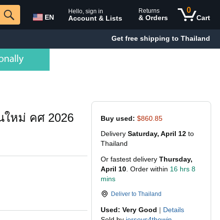
0
Returns
Hello, sign in
EN
& Orders
Cart
Account & Lists
Get free shipping to Thailand
ล่นใหม่ คศ 2026
Buy used:
$860.85
Delivery
Saturday, April 12
to
Thailand
Or fastest delivery
Thursday,
April 10
. Order within
16 hrs 8
mins
Deliver to
Thailand
Used: Very Good
|
Details
Sold by
jerseys4thewin