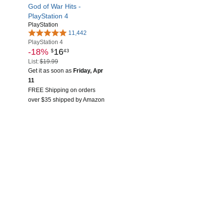
God of War Hits -
PlayStation 4
PlayStation
11,442
PlayStation 4
-18%
16
$
43
List:
$19.99
Get it as soon as
Friday, Apr
11
FREE Shipping on orders
over $35 shipped by Amazon