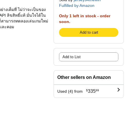
Fulfilled by Amazon
างเต็มที่ ไม่ว่าจะเป็นของ
I ลิขสิทธิ์แท้ มั่นใจได้ใน
Only 1 left in stock - order
ก็สามารถทดลองเล่นเกมใหม่
soon.
ือและคอม
Add to cart
Add to List
Other sellers on Amazon
$
335
99
Used (4) from