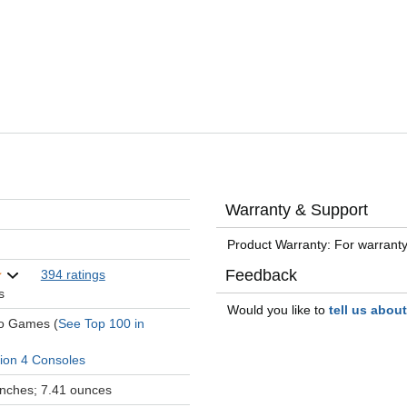
Warranty & Support
Product Warranty: For warranty
Feedback
394 ratings
s
Would you like to
tell us abou
eo Games (
See Top 100 in
tion 4 Consoles
 inches; 7.41 ounces