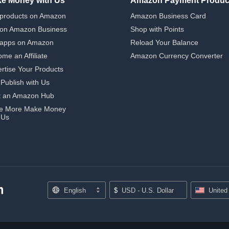
e Money with Us
Amazon Payment Produc
 products on Amazon
Amazon Business Card
 on Amazon Business
Shop with Points
 apps on Amazon
Reload Your Balance
me an Affiliate
Amazon Currency Converter
rtise Your Products
-Publish with Us
t an Amazon Hub
e More Make Money
 Us
English
$
USD - U.S. Dollar
United