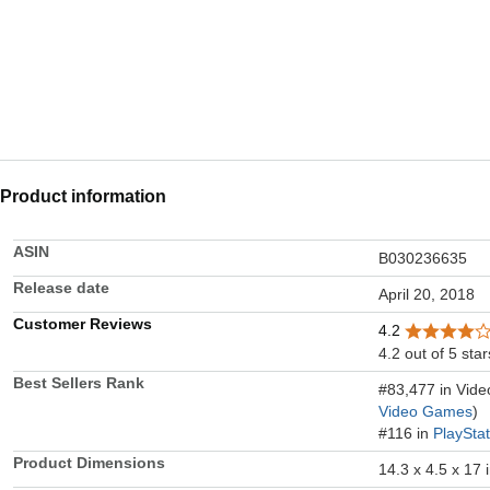
Product information
ASIN
B030236635
Release date
April 20, 2018
Customer Reviews
4.2
4.2 out of 5 star
Best Sellers Rank
#83,477 in Vid
Video Games
)
#116 in
PlaySta
Product Dimensions
14.3 x 4.5 x 17