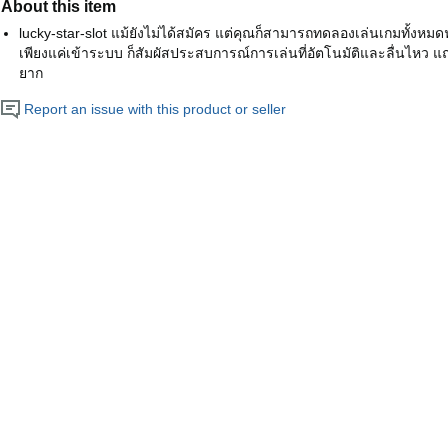
About this item
lucky-star-slot แม้ยังไม่ได้สมัคร แต่คุณก็สามารถทดลองเล่นเกมทั้งหมด
เพียงแค่เข้าระบบ ก็สัมผัสประสบการณ์การเล่นที่อัตโนมัติและลื่นไหว แถมไ
ยาก
Report an issue with this product or seller