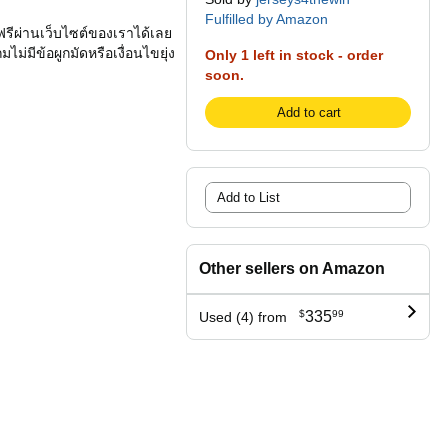
Fulfilled by Amazon
ฟรีผ่านเว็บไซต์ของเราได้เลย
ม่มีข้อผูกมัดหรือเงื่อนไขยุ่ง
Only 1 left in stock - order
soon.
Add to cart
Add to List
Other sellers on Amazon
$
335
99
Used (4) from