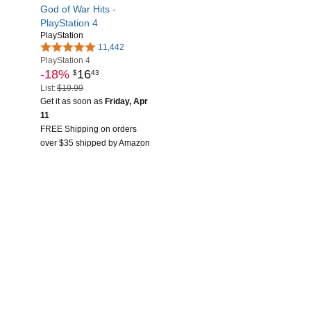
God of War Hits -
PlayStation 4
PlayStation
11,442
PlayStation 4
-18%
16
$
43
List:
$19.99
Get it as soon as
Friday, Apr
11
FREE Shipping on orders
over $35 shipped by Amazon