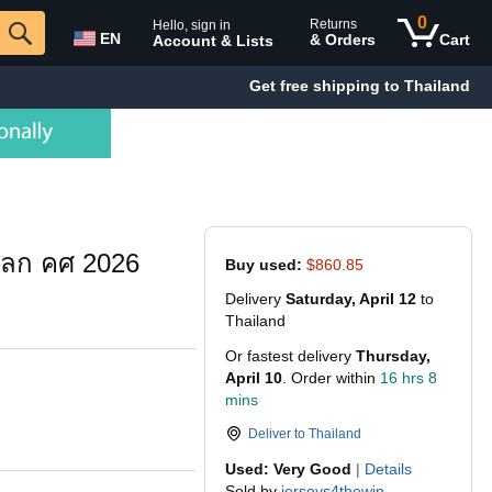
0
Returns
Hello, sign in
EN
& Orders
Cart
Account & Lists
Get free shipping to Thailand
วงโลก คศ 2026
Buy used:
$860.85
Delivery
Saturday, April 12
to
Thailand
Or fastest delivery
Thursday,
April 10
. Order within
16 hrs 8
mins
Deliver to
Thailand
Used: Very Good
|
Details
Sold by
jerseys4thewin