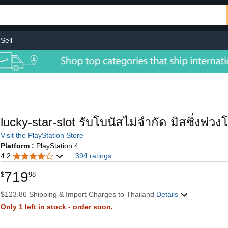
Sell
lucky-star-slot รับโบนัสไม่จำกัด มิสซิ่งพ่
Visit the PlayStation Store
Platform :
PlayStation 4
4.2
394 ratings
719
$
98
$123.86 Shipping & Import Charges to Thailand
Details
Only 1 left in stock - order soon.