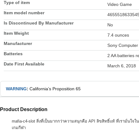
Type of item
Video Game
Item model number
465551863354
Is Discontinued By Manufacturer
No
Item Weight
7.4 ounces
Manufacturer
Sony Computer 
Batteries
2 AA batteries r
Date First Available
March 6, 2018
WARNING
:
California’s Proposition 65
Product Description
mafia-c4-slot สิ่งที่เป็นมากกว่าความสนุกคือ API ลิขสิทธิ์แท้ ที่เรามั่
เกมกีฬา