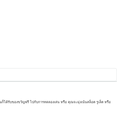
ยนก็ได้รับของขวัญฟรี ไปกับการทดลองเล่น หรือ คุณจะมุ่งเน้นสล็อต รูเล็ต หรือ