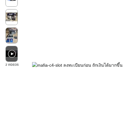
2 VIDEOS