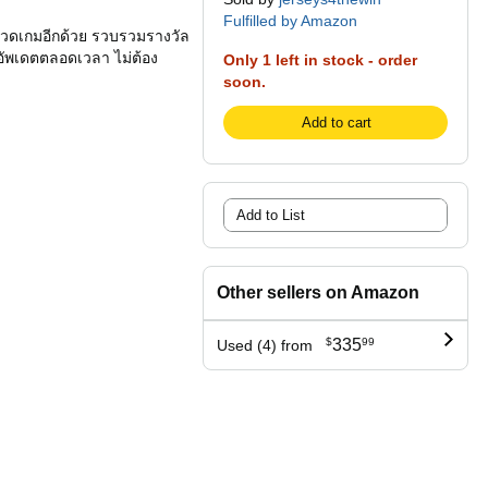
Fulfilled by Amazon
มวดเกมอีกด้วย รวบรวมรางวัล
อัพเดตตลอดเวลา ไม่ต้อง
Only 1 left in stock - order
soon.
Add to cart
Add to List
Other sellers on Amazon
$
335
99
Used (4) from