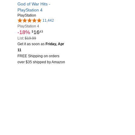
God of War Hits -
PlayStation 4
PlayStation
11,442
PlayStation 4
-18%
16
$
43
List:
$19.99
Get it as soon as
Friday, Apr
11
FREE Shipping on orders
over $35 shipped by Amazon