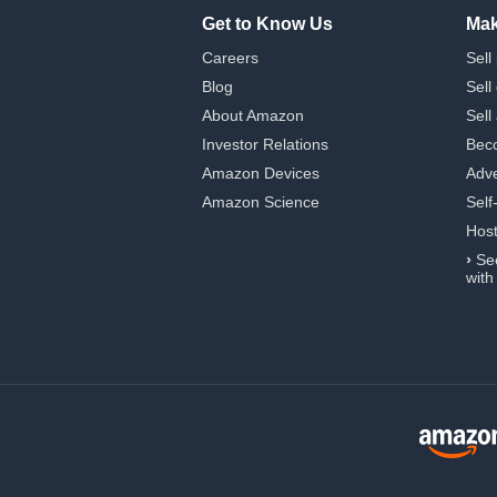
Get to Know Us
Mak
Careers
Sell
Blog
Sell
About Amazon
Sell
Investor Relations
Beco
Amazon Devices
Adve
Amazon Science
Self
Hos
›
Se
with