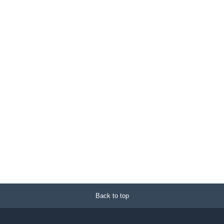
Back to top