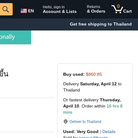
0
Returns
Hello, sign in
EN
& Orders
Cart
Account & Lists
Get free shipping to Thailand
ึ้น
Buy used:
$860.85
Delivery
Saturday, April 12
to
Thailand
Or fastest delivery
Thursday,
April 10
. Order within
16 hrs 8
mins
Deliver to
Thailand
Used: Very Good
|
Details
Sold by
jerseys4thewin