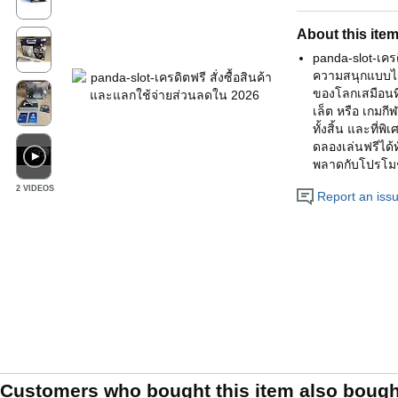
About this ite
panda-slot-เครด
ความสนุกแบบไม่ย
ของโลกเสมือนที
เล็ต หรือ เกมกี
ทั้งสิ้น และที่
ดลองเล่นฟรีได้
พลาดกับโปรโมชั่น
2 VIDEOS
Report an issue
Customers who bought this item also bough