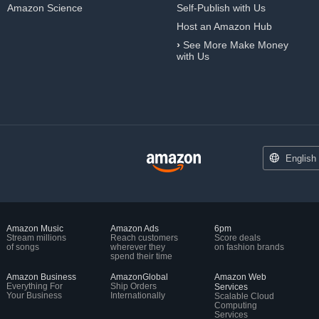
Amazon Science
Self-Publish with Us
Host an Amazon Hub
›
See More Make Money
with Us
English
Amazon Music
Amazon Ads
6pm
Stream millions
Reach customers
Score deals
of songs
wherever they
on fashion brands
spend their time
Amazon Business
AmazonGlobal
Amazon Web
Everything For
Ship Orders
Services
Your Business
Internationally
Scalable Cloud
Computing
Services