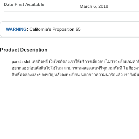
Date First Available
March 6, 2018
WARNING
:
California’s Proposition 65
Product Description
panda-slot-เครดิตฟรี เว็บไซต์ของเราให้บริการเดียวจบ ไม่ว่าจะเป็นเกม
อยากลองก่อนตัดสินใจใช่ไหม สามารถทดลองเล่นฟรีทุกเกมทันที ไม่ต้องดา
สิทธิ์ทดลองและของขวัญหลังลงทะเบียน นอกจากความน่ารักแล้ว เรายังมั่นใจด