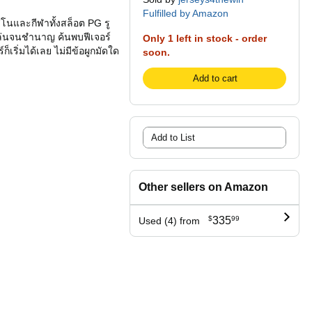
Fulfilled by Amazon
สิโนและกีฬาทั้งสล็อต PG รู
เล่นจนชำนาญ ค้นพบฟีเจอร์
Only 1 left in stock - order
เริ่มได้เลย ไม่มีข้อผูกมัดใด
soon.
Add to cart
Add to List
Other sellers on Amazon
$
335
99
Used (4) from