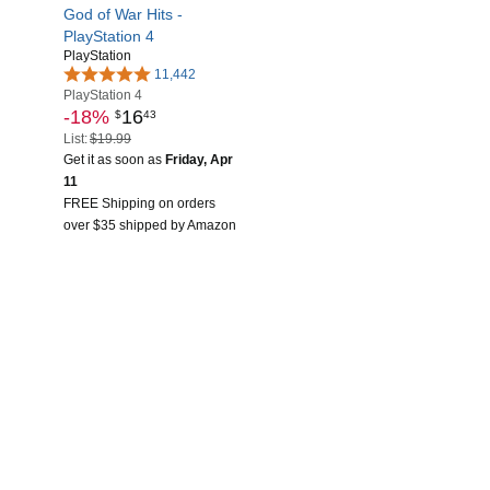
God of War Hits -
PlayStation 4
PlayStation
11,442
PlayStation 4
-18%
16
$
43
List:
$19.99
Get it as soon as
Friday, Apr
11
FREE Shipping on orders
over $35 shipped by Amazon