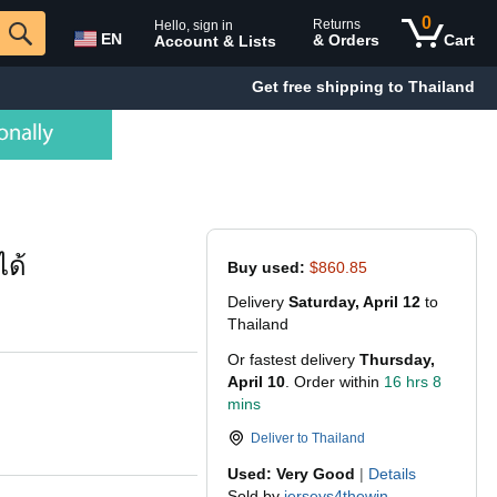
0
Returns
Hello, sign in
EN
& Orders
Cart
Account & Lists
Get free shipping to Thailand
ได้
Buy used:
$860.85
Delivery
Saturday, April 12
to
Thailand
Or fastest delivery
Thursday,
April 10
. Order within
16 hrs 8
mins
Deliver to
Thailand
Used: Very Good
|
Details
Sold by
jerseys4thewin