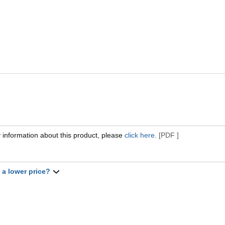
 information about this product, please
click here.
[PDF ]
t a lower price?