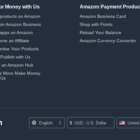
e Money with Us
Amazon Payment Produc
 products on Amazon
Amazon Business Card
 on Amazon Business
Shop with Points
 apps on Amazon
Reload Your Balance
me an Affiliate
Amazon Currency Converter
rtise Your Products
-Publish with Us
t an Amazon Hub
e More Make Money
 Us
English
$
USD - U.S. Dollar
United