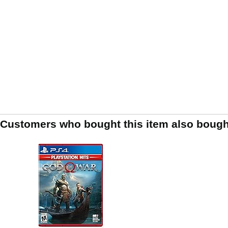
Customers who bought this item also bough