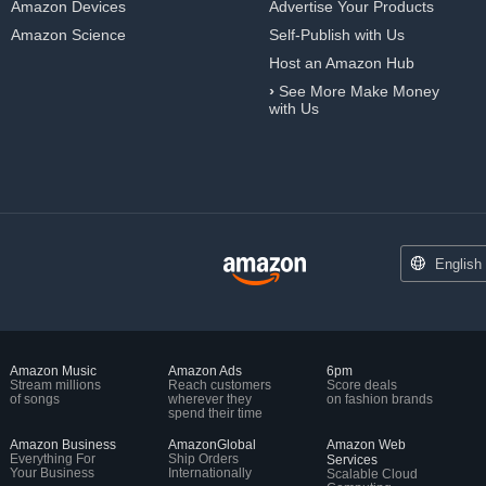
Amazon Devices
Advertise Your Products
Amazon Science
Self-Publish with Us
Host an Amazon Hub
›
See More Make Money
with Us
English
Amazon Music
Amazon Ads
6pm
Stream millions
Reach customers
Score deals
of songs
wherever they
on fashion brands
spend their time
Amazon Business
AmazonGlobal
Amazon Web
Everything For
Ship Orders
Services
Your Business
Internationally
Scalable Cloud