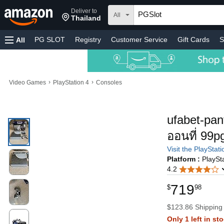
Deliver to
All
Thailand
PG SLOT
Registry
Customer Service
Gift Cards
S
All
›
›
Video Games
PlayStation 4
Consoles
ufabet-pan
ออนที่ 99p
Visit the PlayStat
Platform :
PlaySt
4.2
719
$
98
$123.86 Shipping
Only 1 left in st