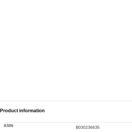
Product information
ASIN
B030236635