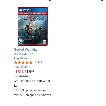
God of War Hits -
PlayStation 4
PlayStation
11,442
PlayStation 4
-18%
16
$
43
List:
$19.99
Get it as soon as
Friday, Apr
11
FREE Shipping on orders
over $35 shipped by Amazon