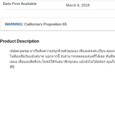
Date First Available
March 6, 2018
WARNING
:
California’s Proposition 65
Product Description
ufabet-pantip มาเริ่มต้นความสนุกด้วยตัวคุณเอง เพียงแค่ลงทะเบียน คุณจะ
ไม่ต้องเสียเงินแม้แต่บาท นอกจากนี้ ยังสามารถทดลองเล่นฟรีได้เลย ทันที
เสมอ เพื่อมอบสิทธิประโยชน์ให้กับสมาชิกทุกคน แม้แยังไม่ได้สมัคร คุณก
ที่นี่