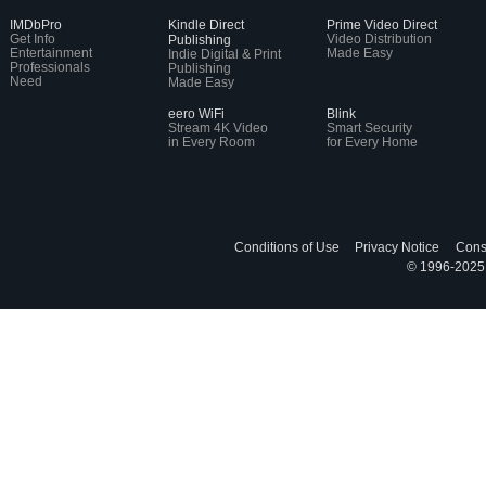
IMDbPro
Kindle Direct
Prime Video Direct
Get Info
Video Distribution
Publishing
Entertainment
Made Easy
Indie Digital & Print
Professionals
Publishing
Need
Made Easy
eero WiFi
Blink
Stream 4K Video
Smart Security
in Every Room
for Every Home
Conditions of Use
Privacy Notice
Cons
© 1996-2025, 